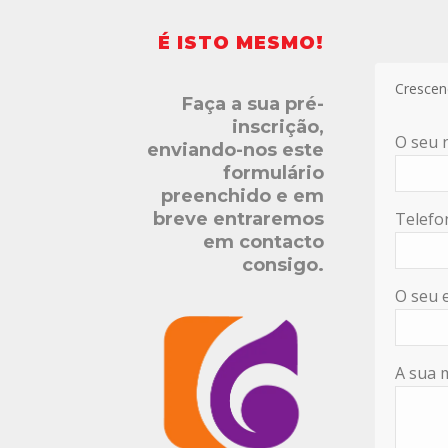
É ISTO MESMO!
Crescen
Faça a sua pré-
inscrição,
O seu
enviando-nos este
formulário
preenchido e em
breve entraremos
Telefo
em contacto
consigo.
O seu 
A sua