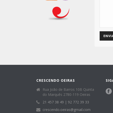
CRESCENDO OEIRAS
SIG
Rua João de Barros 10B Quinta
do Marquês 2780-119 Oeiras
21 457 38 49 | 92 772 39 33
crescendo.oeiras@gmail.com