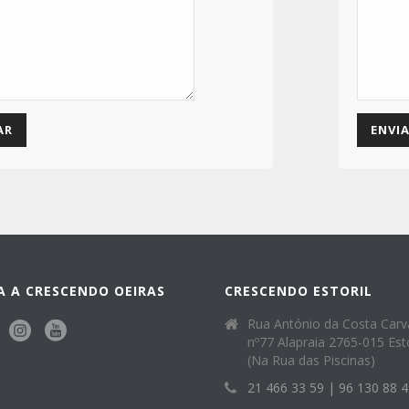
A A CRESCENDO OEIRAS
CRESCENDO ESTORIL
Rua António da Costa Carv
nº77 Alapraia 2765-015 Esto
(Na Rua das Piscinas)
21 466 33 59 | 96 130 88 