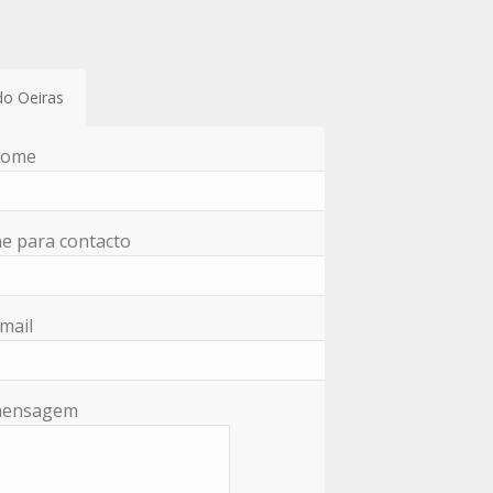
do Oeiras
nome
e para contacto
mail
mensagem