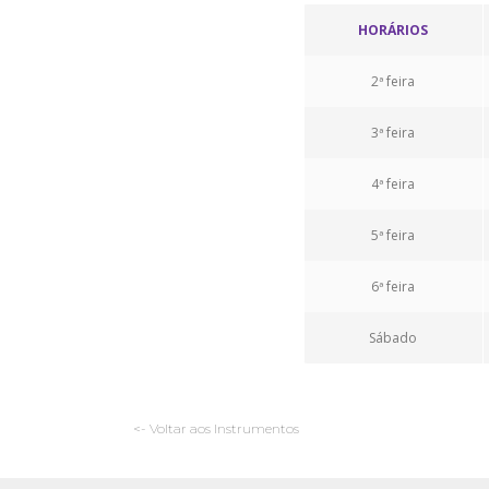
HORÁRIOS
2ª feira
3ª feira
4ª feira
5ª feira
6ª feira
Sábado
<- Voltar aos Instrumentos