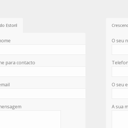
do Estoril
Crescen
 nome
O seu 
ne para contacto
Telefon
email
O seu e
 mensagem
A sua 