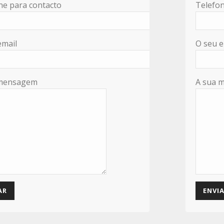
ne para contacto
Telefon
email
O seu e
 mensagem
A sua 