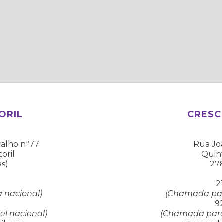
ORIL
CRESC
valho nº77
Rua Jo
oril
Quin
as)
278
2
 nacional)
(Chamada para
9
l nacional)
(Chamada para