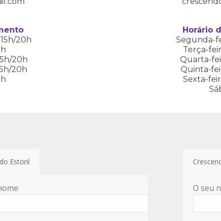
il.com
crescend
amento
Horário 
 15h/20h
Segunda-fei
0h
Terça-feir
 15h/20h
Quarta-fei
 15h/20h
Quinta-fei
0h
Sexta-feir
Sá
do Estoril
Crescen
 nome
O seu 