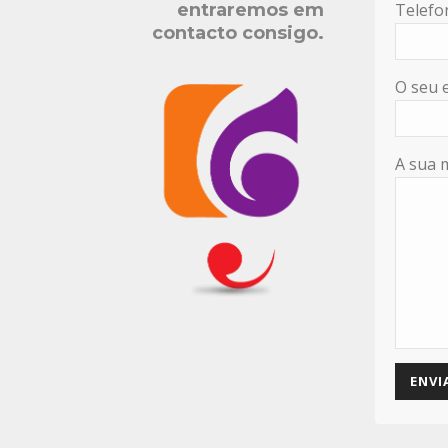
entraremos em
Telefo
contacto consigo.
O seu 
A sua