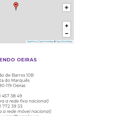
+
−
MapPress
|
OpenFreeMap
©
OpenStreetMap
ENDO OEIRAS
ão de Barros 10B
ta do Marquês
0-119 Oeiras
1 457 38 49
 a rede fixa nacional)
2 772 39 33
 a rede móvel nacional)