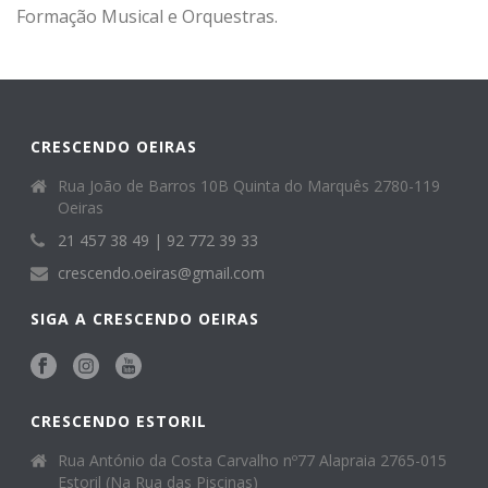
Formação Musical e Orquestras.
CRESCENDO OEIRAS
Rua João de Barros 10B Quinta do Marquês 2780-119
Oeiras
21 457 38 49 | 92 772 39 33
crescendo.oeiras@gmail.com
SIGA A CRESCENDO OEIRAS
CRESCENDO ESTORIL
Rua António da Costa Carvalho nº77 Alapraia 2765-015
Estoril (Na Rua das Piscinas)