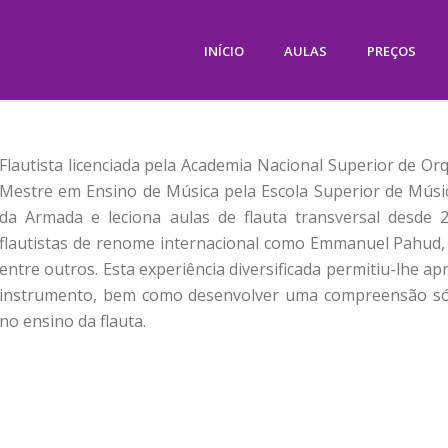
INÍCIO
AULAS
PREÇOS
Flautista licenciada pela Academia Nacional Superior de Or
Mestre em Ensino de Música pela Escola Superior de Músic
da Armada e leciona aulas de flauta transversal desde 
flautistas de renome internacional como Emmanuel Pahud, E
entre outros. Esta experiência diversificada permitiu-lhe a
instrumento, bem como desenvolver uma compreensão só
no ensino da flauta.