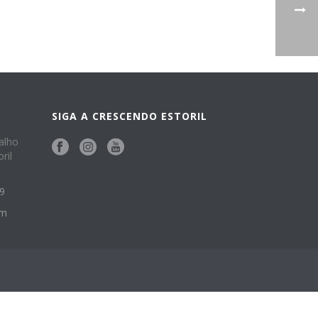
SIGA A CRESCENDO ESTORIL
alho
ril
49
om