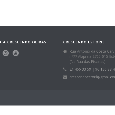
A A CRESCENDO OEIRAS
CRESCENDO ESTORIL
Rua António da Costa Carv
nº77 Alapraia 2765-015 Esto
(Na Rua das Piscinas)
21 466 33 59 | 96 130 88 
crescendoestoril@gmail.c