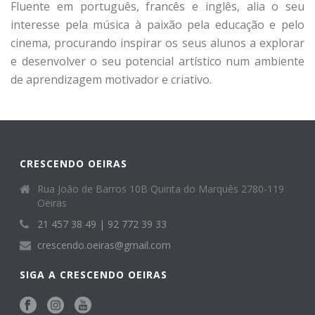
Fluente em português, francês e inglês, alia o seu
interesse pela música à paixão pela educação e pelo
cinema, procurando inspirar os seus alunos a explorar
e desenvolver o seu potencial artístico num ambiente
de aprendizagem motivador e criativo.
CRESCENDO OEIRAS
Rua João de Barros 10B Quinta do Marquês 2780-119
Oeiras
21 457 38 49 | 92 772 39 33
crescendo.oeiras@gmail.com
SIGA A CRESCENDO OEIRAS