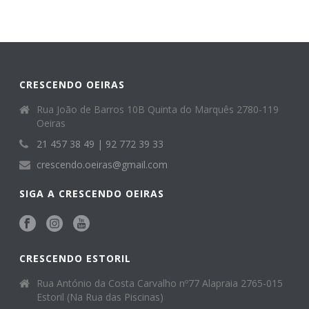
CRESCENDO OEIRAS
Rua João de Barros 10B Quinta do Marquês 2780-119
Oeiras
21 457 38 49 | 92 772 39 33
crescendo.oeiras@gmail.com
SIGA A CRESCENDO OEIRAS
CRESCENDO ESTORIL
Rua António da Costa Carvalho nº77 Alapraia 2765-015
Estoril (Na Rua das Piscinas)