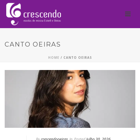
CANTO OEIRAS
HOME
/
CANTO OEIRAS
By
crescendooeiras
In
Posted
Julho 30, 2026